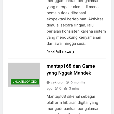
menggambarkan pengalaman
yang mengalir alami, di mana
pemain tidak dibebani
ekspektasi berlebihan. Aktivitas
dimulai secara ringan, lalu
berjalan konsisten karena sistem
yang mendukung kenyamanan
dari awal hingga sesi…
Read Full News
mantap168 dan Game
yang Nggak Mandek
UNCATEGORIZED
cekicrot
6 months
ago
0
3 mins
Mantap168 dikenal sebagai
platform hiburan digital yang
mengedepankan pengalaman