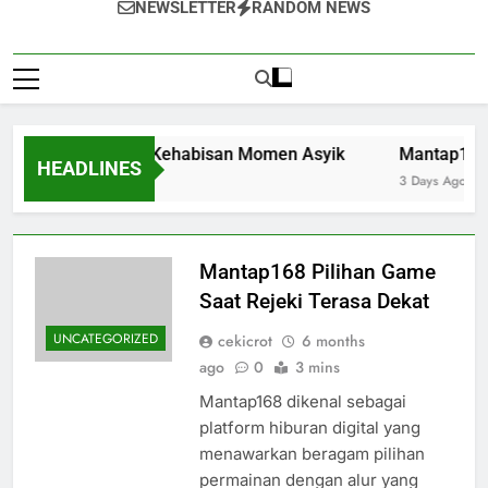
NEWSLETTER
RANDOM NEWS
777 Gak Pernah Kehabisan Momen Asyik
Mantap168 Ba
HEADLINES
o
3 Days Ago
Mantap168 Pilihan Game
Saat Rejeki Terasa Dekat
UNCATEGORIZED
cekicrot
6 months
ago
0
3 mins
Mantap168 dikenal sebagai
platform hiburan digital yang
menawarkan beragam pilihan
permainan dengan alur yang