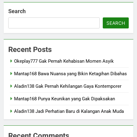
Search
SEARCH
Recent Posts
Okeplay777 Gak Pernah Kehabisan Momen Asyik
Mantap168 Bawa Nuansa yang Bikin Ketagihan Dibahas
Aladin138 Gak Pernah Kehilangan Gaya Kontemporer
Mantap168 Punya Keunikan yang Gak Dipaksakan
Aladin138 Jadi Perhatian Baru di Kalangan Anak Muda
Recent Comments