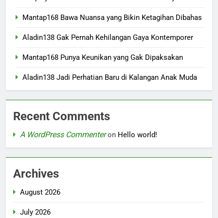
Mantap168 Bawa Nuansa yang Bikin Ketagihan Dibahas
Aladin138 Gak Pernah Kehilangan Gaya Kontemporer
Mantap168 Punya Keunikan yang Gak Dipaksakan
Aladin138 Jadi Perhatian Baru di Kalangan Anak Muda
Recent Comments
A WordPress Commenter
on
Hello world!
Archives
August 2026
July 2026