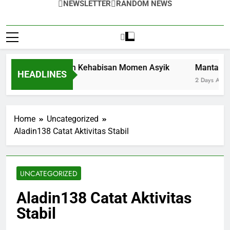
NEWSLETTER
RANDOM NEWS
ay777 Gak Pernah Kehabisan Momen Asyik
Mantap168 
HEADLINES
rs Ago
2 Days Ago
Home
Uncategorized
Aladin138 Catat Aktivitas Stabil
UNCATEGORIZED
Aladin138 Catat Aktivitas
Stabil