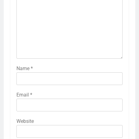
Name
*
Email
*
Website