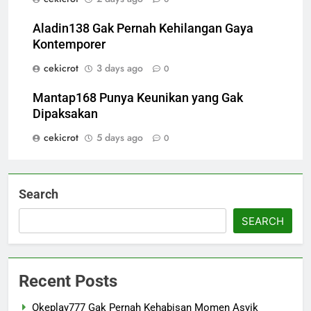
Aladin138 Gak Pernah Kehilangan Gaya
Kontemporer
cekicrot
3 days ago
0
Mantap168 Punya Keunikan yang Gak
Dipaksakan
cekicrot
5 days ago
0
Search
SEARCH
Recent Posts
Okeplay777 Gak Pernah Kehabisan Momen Asyik