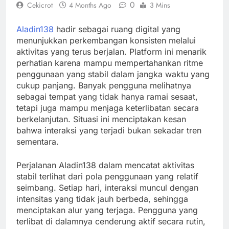
0
Cekicrot
4 Months Ago
3 Mins
Aladin138
hadir sebagai ruang digital yang
menunjukkan perkembangan konsisten melalui
aktivitas yang terus berjalan. Platform ini menarik
perhatian karena mampu mempertahankan ritme
penggunaan yang stabil dalam jangka waktu yang
cukup panjang. Banyak pengguna melihatnya
sebagai tempat yang tidak hanya ramai sesaat,
tetapi juga mampu menjaga keterlibatan secara
berkelanjutan. Situasi ini menciptakan kesan
bahwa interaksi yang terjadi bukan sekadar tren
sementara.
Perjalanan Aladin138 dalam mencatat aktivitas
stabil terlihat dari pola penggunaan yang relatif
seimbang. Setiap hari, interaksi muncul dengan
intensitas yang tidak jauh berbeda, sehingga
menciptakan alur yang terjaga. Pengguna yang
terlibat di dalamnya cenderung aktif secara rutin,