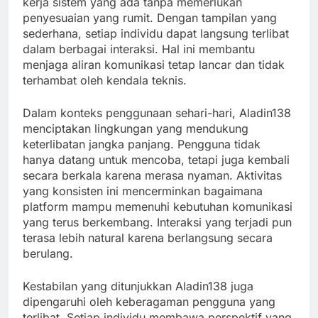
kerja sistem yang ada tanpa memerlukan
penyesuaian yang rumit. Dengan tampilan yang
sederhana, setiap individu dapat langsung terlibat
dalam berbagai interaksi. Hal ini membantu
menjaga aliran komunikasi tetap lancar dan tidak
terhambat oleh kendala teknis.
Dalam konteks penggunaan sehari-hari, Aladin138
menciptakan lingkungan yang mendukung
keterlibatan jangka panjang. Pengguna tidak
hanya datang untuk mencoba, tetapi juga kembali
secara berkala karena merasa nyaman. Aktivitas
yang konsisten ini mencerminkan bagaimana
platform mampu memenuhi kebutuhan komunikasi
yang terus berkembang. Interaksi yang terjadi pun
terasa lebih natural karena berlangsung secara
berulang.
Kestabilan yang ditunjukkan Aladin138 juga
dipengaruhi oleh keberagaman pengguna yang
terlibat. Setiap individu membawa perspektif yang