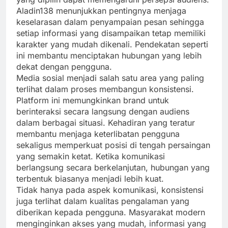
Aladin138 menunjukkan pentingnya menjaga
keselarasan dalam penyampaian pesan sehingga
setiap informasi yang disampaikan tetap memiliki
karakter yang mudah dikenali. Pendekatan seperti
ini membantu menciptakan hubungan yang lebih
dekat dengan pengguna.
Media sosial menjadi salah satu area yang paling
terlihat dalam proses membangun konsistensi.
Platform ini memungkinkan brand untuk
berinteraksi secara langsung dengan audiens
dalam berbagai situasi. Kehadiran yang teratur
membantu menjaga keterlibatan pengguna
sekaligus memperkuat posisi di tengah persaingan
yang semakin ketat. Ketika komunikasi
berlangsung secara berkelanjutan, hubungan yang
terbentuk biasanya menjadi lebih kuat.
Tidak hanya pada aspek komunikasi, konsistensi
juga terlihat dalam kualitas pengalaman yang
diberikan kepada pengguna. Masyarakat modern
menginginkan akses yang mudah, informasi yang