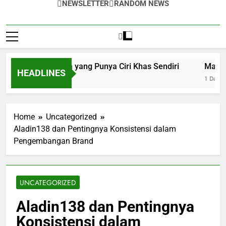
NEWSLETTER
RANDOM NEWS
ay777 Jadi Nama yang Punya Ciri Khas Sendiri
Mantap1
HEADLINES
s Ago
1 Day Ago
Home
Uncategorized
Aladin138 dan Pentingnya Konsistensi dalam
Pengembangan Brand
UNCATEGORIZED
Aladin138 dan Pentingnya
Konsistensi dalam