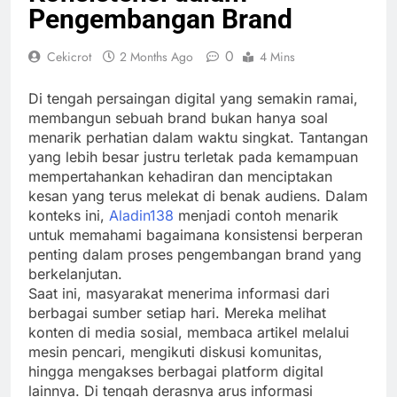
Pengembangan Brand
0
Cekicrot
2 Months Ago
4 Mins
Di tengah persaingan digital yang semakin ramai,
membangun sebuah brand bukan hanya soal
menarik perhatian dalam waktu singkat. Tantangan
yang lebih besar justru terletak pada kemampuan
mempertahankan kehadiran dan menciptakan
kesan yang terus melekat di benak audiens. Dalam
konteks ini,
Aladin138
menjadi contoh menarik
untuk memahami bagaimana konsistensi berperan
penting dalam proses pengembangan brand yang
berkelanjutan.
Saat ini, masyarakat menerima informasi dari
berbagai sumber setiap hari. Mereka melihat
konten di media sosial, membaca artikel melalui
mesin pencari, mengikuti diskusi komunitas,
hingga mengakses berbagai platform digital
lainnya. Di tengah derasnya arus informasi