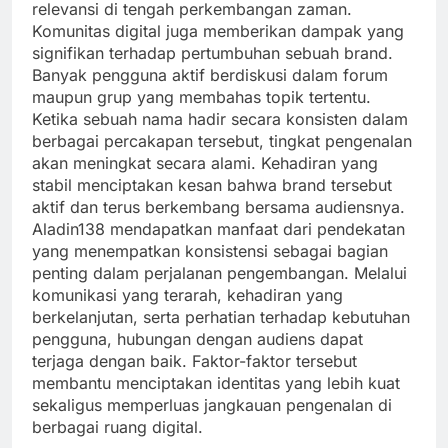
relevansi di tengah perkembangan zaman.
Komunitas digital juga memberikan dampak yang
signifikan terhadap pertumbuhan sebuah brand.
Banyak pengguna aktif berdiskusi dalam forum
maupun grup yang membahas topik tertentu.
Ketika sebuah nama hadir secara konsisten dalam
berbagai percakapan tersebut, tingkat pengenalan
akan meningkat secara alami. Kehadiran yang
stabil menciptakan kesan bahwa brand tersebut
aktif dan terus berkembang bersama audiensnya.
Aladin138 mendapatkan manfaat dari pendekatan
yang menempatkan konsistensi sebagai bagian
penting dalam perjalanan pengembangan. Melalui
komunikasi yang terarah, kehadiran yang
berkelanjutan, serta perhatian terhadap kebutuhan
pengguna, hubungan dengan audiens dapat
terjaga dengan baik. Faktor-faktor tersebut
membantu menciptakan identitas yang lebih kuat
sekaligus memperluas jangkauan pengenalan di
berbagai ruang digital.