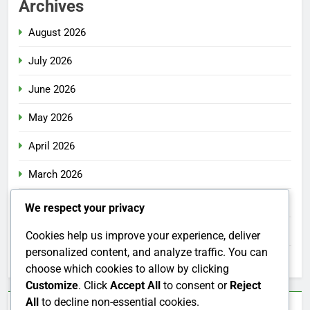
Archives
August 2026
July 2026
June 2026
May 2026
April 2026
March 2026
February 2026
We respect your privacy
January 2026
Cookies help us improve your experience, deliver
personalized content, and analyze traffic. You can
December 2025
choose which cookies to allow by clicking
Customize
. Click
Accept All
to consent or
Reject
All
to decline non-essential cookies.