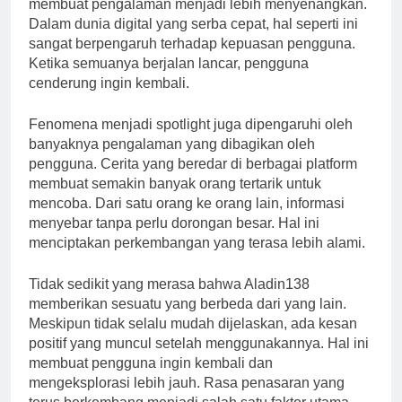
membuat pengalaman menjadi lebih menyenangkan.
Dalam dunia digital yang serba cepat, hal seperti ini
sangat berpengaruh terhadap kepuasan pengguna.
Ketika semuanya berjalan lancar, pengguna
cenderung ingin kembali.
Fenomena menjadi spotlight juga dipengaruhi oleh
banyaknya pengalaman yang dibagikan oleh
pengguna. Cerita yang beredar di berbagai platform
membuat semakin banyak orang tertarik untuk
mencoba. Dari satu orang ke orang lain, informasi
menyebar tanpa perlu dorongan besar. Hal ini
menciptakan perkembangan yang terasa lebih alami.
Tidak sedikit yang merasa bahwa Aladin138
memberikan sesuatu yang berbeda dari yang lain.
Meskipun tidak selalu mudah dijelaskan, ada kesan
positif yang muncul setelah menggunakannya. Hal ini
membuat pengguna ingin kembali dan
mengeksplorasi lebih jauh. Rasa penasaran yang