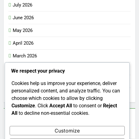
July 2026
June 2026
May 2026
April 2026
March 2026
February 2026
We respect your privacy
January 2026
Cookies help us improve your experience, deliver
personalized content, and analyze traffic. You can
December 2025
choose which cookies to allow by clicking
Customize
. Click
Accept All
to consent or
Reject
All
to decline non-essential cookies.
Categories
Customize
Uncategorized