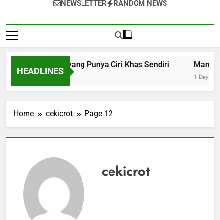
NEWSLETTER
RANDOM NEWS
y777 Jadi Nama yang Punya Ciri Khas Sendiri
Mantap168
HEADLINES
Ago
1 Day Ago
Home
cekicrot
Page 12
cekicrot