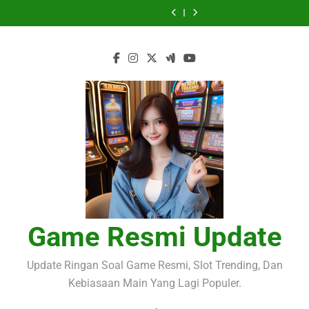
Aladin138
Okeplay777
Skip
Pernah
Nama
Jeda
Background
Pernah
Nama
Jeda
Kayak
Gak
Kehabisan
yang
Kecil
Music
Kehabisan
yang
Kecil
Background
Pernah
to
Momen
Punya
yang
yang
Momen
Punya
yang
Music
Kehabisan
content
Asyik
Ciri
Bikin
Bikin
Asyik
Ciri
Bikin
yang
Momen
Khas
Pikiran
Suasana
Khas
Pikiran
Bikin
Asyik
Sendiri
Lega
Pas
Sendiri
Lega
Suasana
Pas
Game Resmi Update
Update Ringan Soal Game Resmi, Slot Trending, Dan
Kebiasaan Main Yang Lagi Populer.