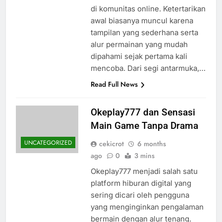
di komunitas online. Ketertarikan
awal biasanya muncul karena
tampilan yang sederhana serta
alur permainan yang mudah
dipahami sejak pertama kali
mencoba. Dari segi antarmuka,…
Read Full News
Okeplay777 dan Sensasi
Main Game Tanpa Drama
UNCATEGORIZED
cekicrot
6 months
ago
0
3 mins
Okeplay777 menjadi salah satu
platform hiburan digital yang
sering dicari oleh pengguna
yang menginginkan pengalaman
bermain dengan alur tenang.