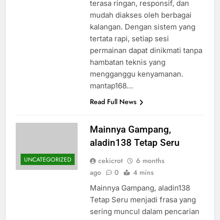
terasa ringan, responsif, dan
mudah diakses oleh berbagai
kalangan. Dengan sistem yang
tertata rapi, setiap sesi
permainan dapat dinikmati tanpa
hambatan teknis yang
mengganggu kenyamanan.
mantap168…
Read Full News
Mainnya Gampang,
aladin138 Tetap Seru
UNCATEGORIZED
cekicrot
6 months
ago
0
4 mins
Mainnya Gampang, aladin138
Tetap Seru menjadi frasa yang
sering muncul dalam pencarian