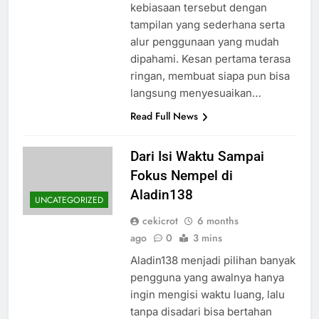
kebiasaan tersebut dengan
tampilan yang sederhana serta
alur penggunaan yang mudah
dipahami. Kesan pertama terasa
ringan, membuat siapa pun bisa
langsung menyesuaikan…
Read Full News
Dari Isi Waktu Sampai
Fokus Nempel di
Aladin138
UNCATEGORIZED
cekicrot
6 months
ago
0
3 mins
Aladin138 menjadi pilihan banyak
pengguna yang awalnya hanya
ingin mengisi waktu luang, lalu
tanpa disadari bisa bertahan