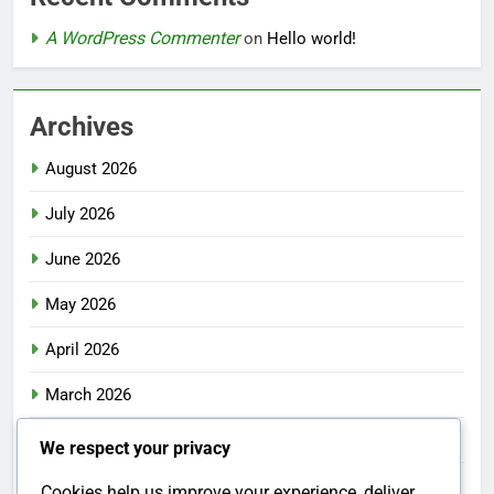
A WordPress Commenter
on
Hello world!
Archives
August 2026
July 2026
June 2026
May 2026
April 2026
March 2026
February 2026
We respect your privacy
January 2026
Cookies help us improve your experience, deliver