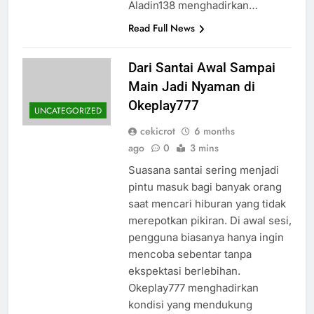
Aladin138 menghadirkan…
Read Full News
Dari Santai Awal Sampai
Main Jadi Nyaman di
Okeplay777
UNCATEGORIZED
cekicrot
6 months
ago
0
3 mins
Suasana santai sering menjadi
pintu masuk bagi banyak orang
saat mencari hiburan yang tidak
merepotkan pikiran. Di awal sesi,
pengguna biasanya hanya ingin
mencoba sebentar tanpa
ekspektasi berlebihan.
Okeplay777 menghadirkan
kondisi yang mendukung