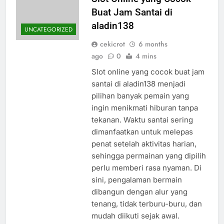
Buat Jam Santai di
aladin138
UNCATEGORIZED
cekicrot
6 months
ago
0
4 mins
Slot online yang cocok buat jam
santai di aladin138 menjadi
pilihan banyak pemain yang
ingin menikmati hiburan tanpa
tekanan. Waktu santai sering
dimanfaatkan untuk melepas
penat setelah aktivitas harian,
sehingga permainan yang dipilih
perlu memberi rasa nyaman. Di
sini, pengalaman bermain
dibangun dengan alur yang
tenang, tidak terburu-buru, dan
mudah diikuti sejak awal.