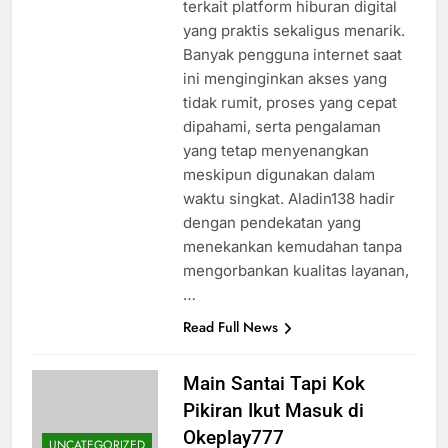
terkait platform hiburan digital
yang praktis sekaligus menarik.
Banyak pengguna internet saat
ini menginginkan akses yang
tidak rumit, proses yang cepat
dipahami, serta pengalaman
yang tetap menyenangkan
meskipun digunakan dalam
waktu singkat. Aladin138 hadir
dengan pendekatan yang
menekankan kemudahan tanpa
mengorbankan kualitas layanan,
…
Read Full News
Main Santai Tapi Kok
Pikiran Ikut Masuk di
Okeplay777
UNCATEGORIZED