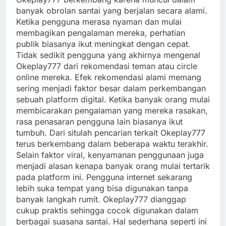
banyak obrolan santai yang berjalan secara alami.
Ketika pengguna merasa nyaman dan mulai
membagikan pengalaman mereka, perhatian
publik biasanya ikut meningkat dengan cepat.
Tidak sedikit pengguna yang akhirnya mengenal
Okeplay777 dari rekomendasi teman atau circle
online mereka. Efek rekomendasi alami memang
sering menjadi faktor besar dalam perkembangan
sebuah platform digital. Ketika banyak orang mulai
membicarakan pengalaman yang mereka rasakan,
rasa penasaran pengguna lain biasanya ikut
tumbuh. Dari situlah pencarian terkait Okeplay777
terus berkembang dalam beberapa waktu terakhir.
Selain faktor viral, kenyamanan penggunaan juga
menjadi alasan kenapa banyak orang mulai tertarik
pada platform ini. Pengguna internet sekarang
lebih suka tempat yang bisa digunakan tanpa
banyak langkah rumit. Okeplay777 dianggap
cukup praktis sehingga cocok digunakan dalam
berbagai suasana santai. Hal sederhana seperti ini