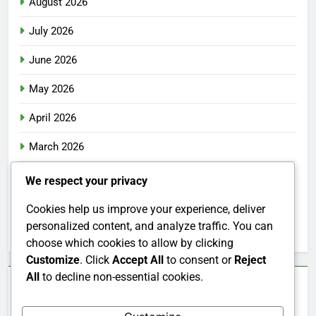
August 2026
July 2026
June 2026
May 2026
April 2026
March 2026
February 2026
We respect your privacy
January 2026
Cookies help us improve your experience, deliver
personalized content, and analyze traffic. You can
December 2025
choose which cookies to allow by clicking
Customize
. Click
Accept All
to consent or
Reject
All
to decline non-essential cookies.
Categories