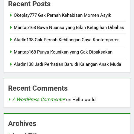
Recent Posts
Okeplay777 Gak Pernah Kehabisan Momen Asyik
Mantap168 Bawa Nuansa yang Bikin Ketagihan Dibahas
Aladin138 Gak Pernah Kehilangan Gaya Kontemporer
Mantap168 Punya Keunikan yang Gak Dipaksakan
Aladin138 Jadi Perhatian Baru di Kalangan Anak Muda
Recent Comments
A WordPress Commenter
on
Hello world!
Archives