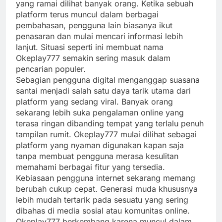
yang ramai dilihat banyak orang. Ketika sebuah
platform terus muncul dalam berbagai
pembahasan, pengguna lain biasanya ikut
penasaran dan mulai mencari informasi lebih
lanjut. Situasi seperti ini membuat nama
Okeplay777 semakin sering masuk dalam
pencarian populer.
Sebagian pengguna digital menganggap suasana
santai menjadi salah satu daya tarik utama dari
platform yang sedang viral. Banyak orang
sekarang lebih suka pengalaman online yang
terasa ringan dibanding tempat yang terlalu penuh
tampilan rumit. Okeplay777 mulai dilihat sebagai
platform yang nyaman digunakan kapan saja
tanpa membuat pengguna merasa kesulitan
memahami berbagai fitur yang tersedia.
Kebiasaan pengguna internet sekarang memang
berubah cukup cepat. Generasi muda khususnya
lebih mudah tertarik pada sesuatu yang sering
dibahas di media sosial atau komunitas online.
Okeplay777 berkembang karena muncul dalam