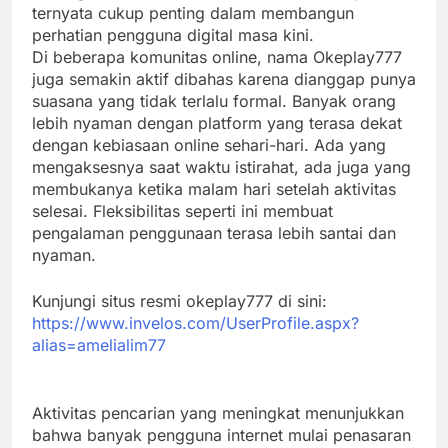
ternyata cukup penting dalam membangun
perhatian pengguna digital masa kini.
Di beberapa komunitas online, nama Okeplay777
juga semakin aktif dibahas karena dianggap punya
suasana yang tidak terlalu formal. Banyak orang
lebih nyaman dengan platform yang terasa dekat
dengan kebiasaan online sehari-hari. Ada yang
mengaksesnya saat waktu istirahat, ada juga yang
membukanya ketika malam hari setelah aktivitas
selesai. Fleksibilitas seperti ini membuat
pengalaman penggunaan terasa lebih santai dan
nyaman.
Kunjungi situs resmi okeplay777 di sini:
https://www.invelos.com/UserProfile.aspx?
alias=amelialim77
Aktivitas pencarian yang meningkat menunjukkan
bahwa banyak pengguna internet mulai penasaran