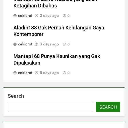
Ketagihan Dibahas
cekicrot
2 days ago
0
Aladin138 Gak Pernah Kehilangan Gaya
Kontemporer
cekicrot
3 days ago
0
Mantap168 Punya Keunikan yang Gak
Dipaksakan
cekicrot
5 days ago
0
Search
SEARCH