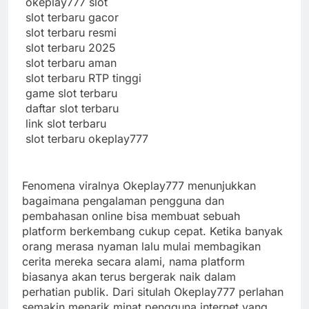
okeplay777 slot
slot terbaru gacor
slot terbaru resmi
slot terbaru 2025
slot terbaru aman
slot terbaru RTP tinggi
game slot terbaru
daftar slot terbaru
link slot terbaru
slot terbaru okeplay777
Fenomena viralnya Okeplay777 menunjukkan
bagaimana pengalaman pengguna dan
pembahasan online bisa membuat sebuah
platform berkembang cukup cepat. Ketika banyak
orang merasa nyaman lalu mulai membagikan
cerita mereka secara alami, nama platform
biasanya akan terus bergerak naik dalam
perhatian publik. Dari situlah Okeplay777 perlahan
semakin menarik minat pengguna internet yang