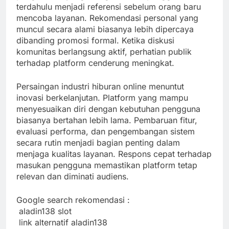
terdahulu menjadi referensi sebelum orang baru
mencoba layanan. Rekomendasi personal yang
muncul secara alami biasanya lebih dipercaya
dibanding promosi formal. Ketika diskusi
komunitas berlangsung aktif, perhatian publik
terhadap platform cenderung meningkat.
Persaingan industri hiburan online menuntut
inovasi berkelanjutan. Platform yang mampu
menyesuaikan diri dengan kebutuhan pengguna
biasanya bertahan lebih lama. Pembaruan fitur,
evaluasi performa, dan pengembangan sistem
secara rutin menjadi bagian penting dalam
menjaga kualitas layanan. Respons cepat terhadap
masukan pengguna memastikan platform tetap
relevan dan diminati audiens.
Google search rekomendasi :
aladin138 slot
link alternatif aladin138