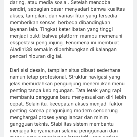
daring, atau media sosial. Setelah mencoba
sendiri, sebagian besar menyadari bahwa kualitas
akses, tampilan, dan variasi fitur yang tersedia
memberikan sensasi berbeda dibandingkan
layanan lain. Tingkat keterlibatan yang tinggi
menjadi bukti bahwa platform mampu memenuhi
ekspektasi pengunjung. Fenomena ini membuat
Aladin138 semakin diperhitungkan di kalangan
pencari hiburan digital.
Dari sisi desain, tampilan situs dibuat sederhana
namun tetap profesional. Struktur navigasi yang
jelas memudahkan pengunjung menemukan menu
penting tanpa kebingungan. Tata letak yang rapi
membantu pengguna baru menyesuaikan diri lebih
cepat. Selain itu, kecepatan akses menjadi faktor
penting karena pengunjung modern cenderung
menghargai proses yang lancar dan minim
gangguan teknis. Stabilitas sistem membantu
menjaga kenyamanan selama penggunaan dan