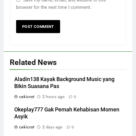
Save my name, email, and website in this
browser for the next time I comment.
Related News
Aladin138 Kayak Background Music yang
Bikin Suasana Pas
cekicrot
2 hours ago
0
Okeplay777 Gak Pernah Kehabisan Momen
Asyik
cekicrot
2 days ago
0