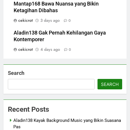
Mantap168 Bawa Nuansa yang Bikin
Ketagihan Dibahas
cekicrot
3 days ago
0
Aladin138 Gak Pernah Kehilangan Gaya
Kontemporer
cekicrot
4 days ago
0
Search
SEARCH
Recent Posts
Aladin138 Kayak Background Music yang Bikin Suasana
Pas