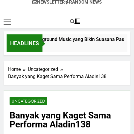
NEWSLETTER
RANDOM NEWS
in138 Kayak Background Music yang Bikin Suasana Pas
HEADLINES
rs Ago
Home
Uncategorized
Banyak yang Kaget Sama Performa Aladin138
UNCATEGORIZED
Banyak yang Kaget Sama
Performa Aladin138