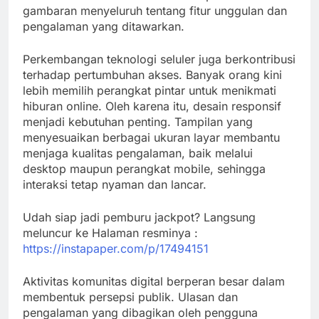
gambaran menyeluruh tentang fitur unggulan dan
pengalaman yang ditawarkan.
Perkembangan teknologi seluler juga berkontribusi
terhadap pertumbuhan akses. Banyak orang kini
lebih memilih perangkat pintar untuk menikmati
hiburan online. Oleh karena itu, desain responsif
menjadi kebutuhan penting. Tampilan yang
menyesuaikan berbagai ukuran layar membantu
menjaga kualitas pengalaman, baik melalui
desktop maupun perangkat mobile, sehingga
interaksi tetap nyaman dan lancar.
Udah siap jadi pemburu jackpot? Langsung
meluncur ke Halaman resminya :
https://instapaper.com/p/17494151
Aktivitas komunitas digital berperan besar dalam
membentuk persepsi publik. Ulasan dan
pengalaman yang dibagikan oleh pengguna