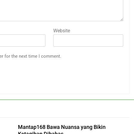
Website
er for the next time I comment.
Mantap168 Bawa Nuansa yang Bikin