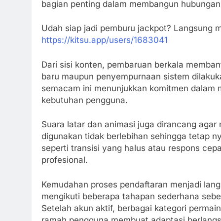
bagian penting dalam membangun hubungan j
Udah siap jadi pemburu jackpot? Langsung 
https://kitsu.app/users/1683041
Dari sisi konten, pembaruan berkala memban
baru maupun penyempurnaan sistem dilakuka
semacam ini menunjukkan komitmen dalam m
kebutuhan pengguna.
Suara latar dan animasi juga dirancang aga
digunakan tidak berlebihan sehingga tetap ny
seperti transisi yang halus atau respons ce
profesional.
Kemudahan proses pendaftaran menjadi lang
mengikuti beberapa tahapan sederhana sebel
Setelah akun aktif, berbagai kategori permai
ramah pengguna membuat adaptasi berlangs