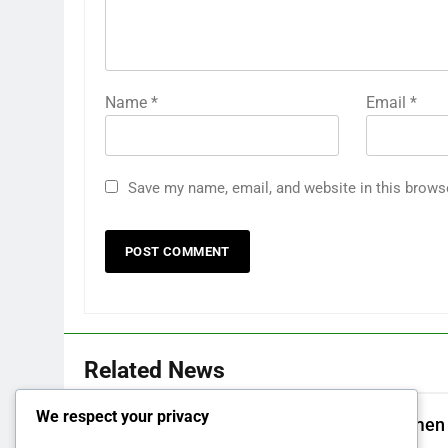
Name
*
Email
*
Save my name, email, and website in this brows
Related News
We respect your privacy
Okeplay777 Gak Pernah Kehabisan Momen