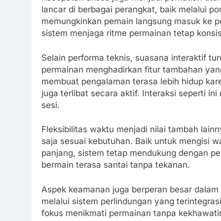
lancar di berbagai perangkat, baik melalui
memungkinkan pemain langsung masuk ke pe
sistem menjaga ritme permainan tetap konsist
Selain performa teknis, suasana interaktif 
permainan menghadirkan fitur tambahan yan
membuat pengalaman terasa lebih hidup karen
juga terlibat secara aktif. Interaksi seperti
sesi.
Fleksibilitas waktu menjadi nilai tambah l
saja sesuai kebutuhan. Baik untuk mengisi w
panjang, sistem tetap mendukung dengan per
bermain terasa santai tanpa tekanan.
Aspek keamanan juga berperan besar dalam m
melalui sistem perlindungan yang terintegr
fokus menikmati permainan tanpa kekhawatir