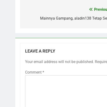
Previou
Post
navigation
Mainnya Gampang, aladin138 Tetap Se
LEAVE A REPLY
Your email address will not be published.
Requir
Comment
*