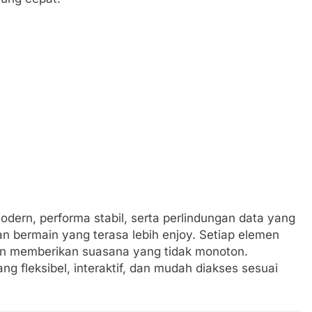
odern, performa stabil, serta perlindungan data yang
 bermain yang terasa lebih enjoy. Setiap elemen
n memberikan suasana yang tidak monoton.
g fleksibel, interaktif, dan mudah diakses sesuai