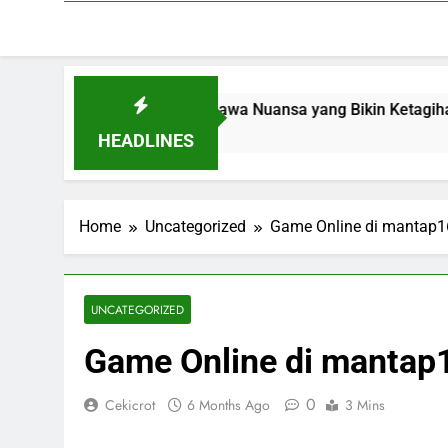
Mantap168 Bawa Nuansa yang Bikin Ketagihan Dibahas
2 Days Ago
HEADLINES
Home
Uncategorized
Game Online di mantap16
UNCATEGORIZED
Game Online di mantap1
0
Cekicrot
6 Months Ago
3 Mins