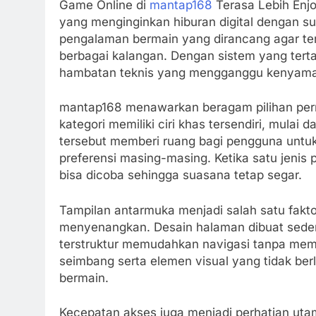
Game Online di
mantap168
Terasa Lebih Enjo
yang menginginkan hiburan digital dengan s
pengalaman bermain yang dirancang agar ter
berbagai kalangan. Dengan sistem yang tertat
hambatan teknis yang mengganggu kenyam
mantap168 menawarkan beragam pilihan perm
kategori memiliki ciri khas tersendiri, mulai 
tersebut memberi ruang bagi pengguna untuk
preferensi masing-masing. Ketika satu jenis
bisa dicoba sehingga suasana tetap segar.
Tampilan antarmuka menjadi salah satu fakt
menyenangkan. Desain halaman dibuat sed
terstruktur memudahkan navigasi tanpa me
seimbang serta elemen visual yang tidak b
bermain.
Kecepatan akses juga menjadi perhatian utama