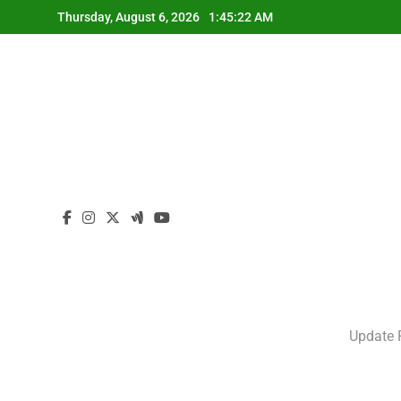
Skip
Thursday, August 6, 2026
1:45:23 AM
to
content
Update 