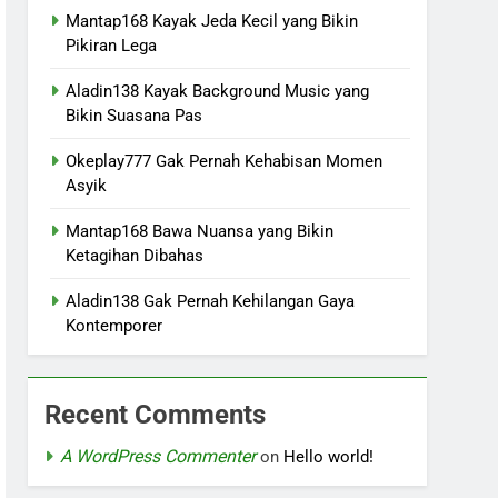
Mantap168 Kayak Jeda Kecil yang Bikin
Pikiran Lega
Aladin138 Kayak Background Music yang
Bikin Suasana Pas
Okeplay777 Gak Pernah Kehabisan Momen
Asyik
Mantap168 Bawa Nuansa yang Bikin
Ketagihan Dibahas
Aladin138 Gak Pernah Kehilangan Gaya
Kontemporer
Recent Comments
A WordPress Commenter
on
Hello world!