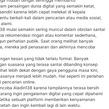
juga mudah diingat sehingga membantu
lam persaingan dunia digital yang semakin ketat,
ndiri karena lebih cepat melekat di kepala
ntu berkali-kali dalam pencarian atau media sosial,
 alami.
138 mulai semakin sering muncul dalam obrolan santai
pa rekomendasi ringan atau komentar sederhana,
 perhatian publik. Saat orang melihat banyak
a, mereka jadi penasaran dan akhirnya mencoba
engan kesan yang tidak terlalu formal. Banyak
gan suasana yang terasa santai dibanding konsep
rlihat lebih dekat dengan gaya pengguna masa kini,
asanya menjadi lebih mudah. Hal seperti ini perlahan
pencarian online.
encoba Aladin138 karena tampilannya terasa bersih
rang ingin pengalaman digital yang cepat dipahami
. Ketika sebuah platform memberikan kenyamanan
tah dan ingin kembali lagi di lain waktu.