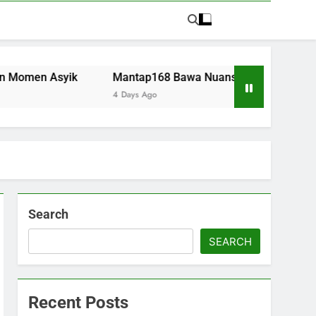
syik
Mantap168 Bawa Nuansa yang Bikin Ketagihan Dib
4 Days Ago
Search
SEARCH
Recent Posts