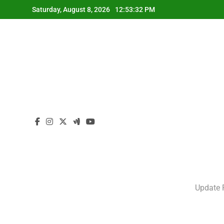
Skip
Saturday, August 8, 2026
12:53:33 PM
to
content
Update 