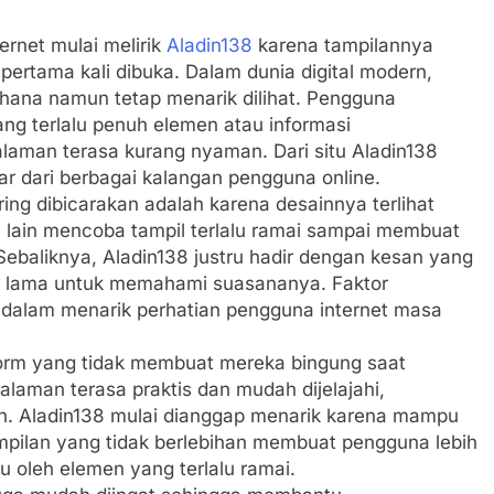
rnet mulai melirik
Aladin138
karena tampilannya
pertama kali dibuka. Dalam dunia digital modern,
rhana namun tetap menarik dilihat. Pengguna
g terlalu penuh elemen atau informasi
man terasa kurang nyaman. Dari situ Aladin138
ar dari berbagai kalangan pengguna online.
ing dibicarakan adalah karena desainnya terlihat
 lain mencoba tampil terlalu ramai sampai membuat
Sebaliknya, Aladin138 justru hadir dengan kesan yang
ktu lama untuk memahami suasananya. Faktor
g dalam menarik perhatian pengguna internet masa
form yang tidak membuat mereka bingung saat
laman terasa praktis dan mudah dijelajahi,
. Aladin138 mulai dianggap menarik karena mampu
ampilan yang tidak berlebihan membuat pengguna lebih
 oleh elemen yang terlalu ramai.