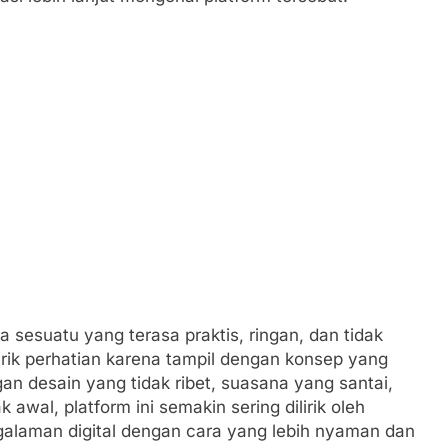
 sesuatu yang terasa praktis, ringan, dan tidak
arik perhatian karena tampil dengan konsep yang
n desain yang tidak ribet, suasana yang santai,
wal, platform ini semakin sering dilirik oleh
galaman digital dengan cara yang lebih nyaman dan