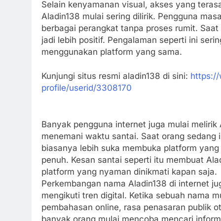
Selain kenyamanan visual, akses yang terasa
Aladin138 mulai sering dilirik. Pengguna masa
berbagai perangkat tanpa proses rumit. Saa
jadi lebih positif. Pengalaman seperti ini s
menggunakan platform yang sama.
Kunjungi situs resmi aladin138 di sini:
https:/
profile/userid/3308170
Banyak pengguna internet juga mulai meliri
menemani waktu santai. Saat orang sedang i
biasanya lebih suka membuka platform yang 
penuh. Kesan santai seperti itu membuat Ala
platform yang nyaman dinikmati kapan saja.
Perkembangan nama Aladin138 di internet ju
mengikuti tren digital. Ketika sebuah nama 
pembahasan online, rasa penasaran publik oto
banyak orang mulai mencoba mencari informas