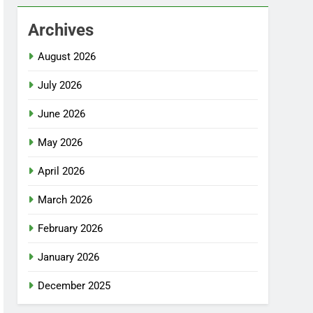
Archives
August 2026
July 2026
June 2026
May 2026
April 2026
March 2026
February 2026
January 2026
December 2025