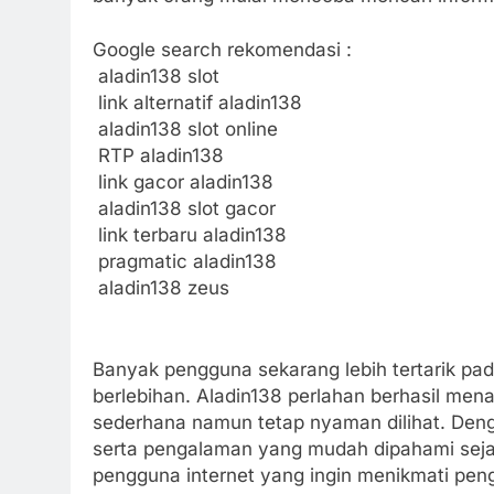
Google search rekomendasi :
aladin138 slot
link alternatif aladin138
aladin138 slot online
RTP aladin138
link gacor aladin138
aladin138 slot gacor
link terbaru aladin138
pragmatic aladin138
aladin138 zeus
Banyak pengguna sekarang lebih tertarik pada
berlebihan. Aladin138 perlahan berhasil men
sederhana namun tetap nyaman dilihat. Denga
serta pengalaman yang mudah dipahami sejak a
pengguna internet yang ingin menikmati pen