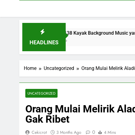
 Lega
Aladin138 Kayak Background Music yang Bikin Su
1 Day Ago
HEADLINES
Home
Uncategorized
Orang Mulai Melirik Ala
UNCATEGORIZED
Orang Mulai Melirik Al
Gak Ribet
0
Cekicrot
3 Months Ago
4 Mins