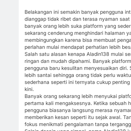
Belakangan ini semakin banyak pengguna inte
dianggap tidak ribet dan terasa nyaman saat 
banyak orang lebih suka platform yang sede
sekarang cenderung menghindari halaman yan
membingungkan karena bisa membuat pengala
perlahan mulai mendapat perhatian lebih bes
Salah satu alasan kenapa Aladin138 mulai ser
ringan dan mudah dipahami. Banyak platform
pengguna baru kesulitan menyesuaikan diri. 
lebih santai sehingga orang tidak perlu wa
sederhana seperti ini ternyata cukup pentin
kini.
Banyak orang sekarang lebih menyukai plat
pertama kali mengaksesnya. Ketika sebuah ha
pengguna biasanya langsung merasa nyaman
memberikan kesan seperti itu sejak awal. T
fokus menikmati pengalaman tanpa terganggu